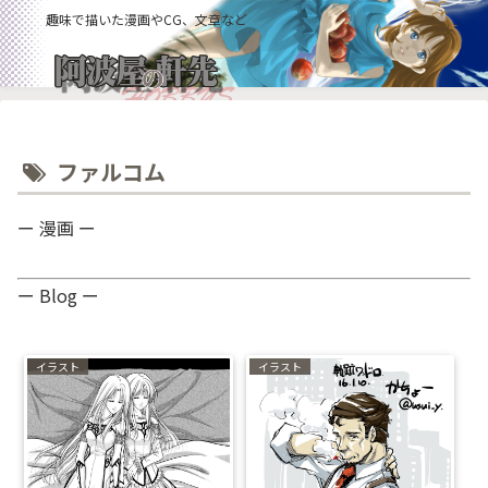
趣味で描いた漫画やCG、文章など
ファルコム
ー 漫画 ー
ー Blog ー
イラスト
イラスト