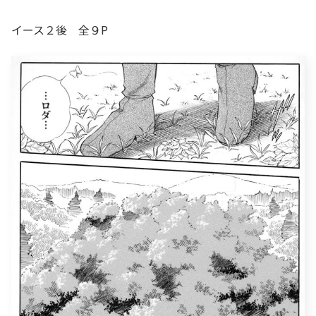
イース２後 全９P